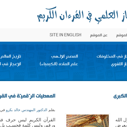
الموقع
عن الموقع
SITE IN ENGLISH
از في المخلوقات
المصدر الإلـهي
تاريخ العالم
از اللغوي
علم الماده (الكيمياء)
الإعجاز في ا
الكبرى
المعطيات الرّقميّة في القر
بقلم
الدكتور المهندس خالد بكرو
في يوم
 الله
القرآن الكريم ليس حرف 
 يعرض
ورقم، وليس كلمة فحسـب بل ك