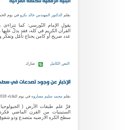
البنية الرقمية للكلمة القرآنية
بقلم
الدكتور المهندس خالد بكرو
في يوم الخميس 023
يقول الإمام النّورسي: كما تتراءى 
القرآن الكريم في كله، فقد يدلّ عليها 
عدد صريح أو كامن يحتاج تأمّل وتفكّر وتد
النص الكامل
شارك
الإخبار عن وجود تصدعات في سطح 
بقلم
محمد سليم مصاروه
في يوم الثلاثاء 21/8/2018
قرَّ علم طبقات الأرض ( الجيولوجيا
الستينيات من القرن الماضي فكرة
سطح الكره الارضيه متصدع وذو شقوق 