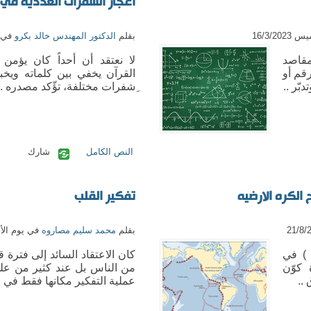
اعجاز الشفرات العددية في ا
16/3/2
بقلم
الدكتور المهندس خالد بكرو
في يو
مقاصد
لا نعتقد أن أحداً كان يؤمن 
رقم أو
القرآن يخفي بين كلماته ويخب
بّر ..
ِشفرات مختلفة، تؤّكد مصدره ..
النص الكامل
شارك
الكره الارضيه
تفكير القلب
بقلم
محمد سليم مصاروه
في يوم الأحد 2018
 ) في
 كوّن
من الناس بل عند كثير من علم
..
عملية التفكير مكانها فقط في ا