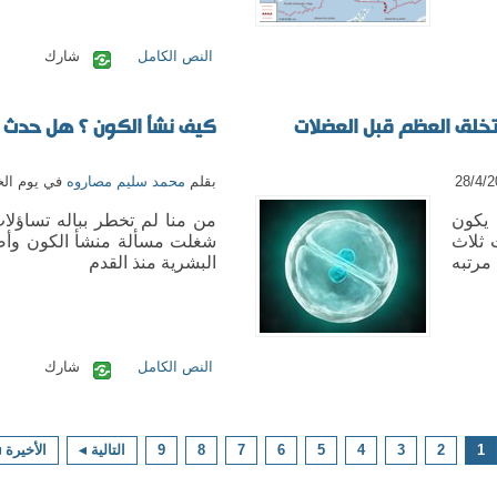
النص الكامل
شارك
 تخلق العظم قبل العضلات
كيف نشأ الكون ؟ هل حدث 
بقلم
محمد سليم مصاروه
في يوم الخميس 8
 يكون
من منا لم تخطر بباله تساؤلا
 ثلاث
شغلت مسألة منشأ الكون وأصل
ت من الأغشيه Germ layers مرتبه
البشرية منذ القدم
النص الكامل
شارك
1
2
3
4
5
6
7
8
9
التالية ◂
الأخيرة 