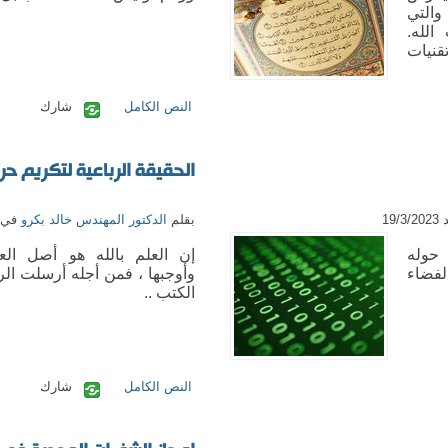
والتي
الله.
قنيات
النص الكامل
شارك
الحقيقة الرباعية لتكريم حرو
19
بقلم
الدكتور المهندس خالد بكرو
في يوم
حوله
إن العلم بالله
هو أصل العل
لفضاء
وأوجبها ، فمن أجله أرسلت ال
الكتب ..
النص الكامل
شارك