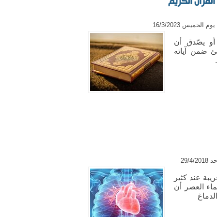
لقرآن الكريم
م الخميس 16/3/2023
أو يصّدق أن
ئ ضمن آياته
29/4/
كان الاعتقاد السائد إلى فترة قريبة‏‎ عند كثير
اء العصر أن
لدماغ