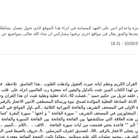
 واعدكم انني على العهد للمسامة في اثراء هذا الموقع الذي تحول بفضل نشاطكم 
 يجدها والحق يفال في مواقع اخرى ترقبوا مشاركتي ان شاء الله تعالى بمواضيع عن ال
القران الكريم ونظم اياته حيرت العقول واذهلت القلوب ..هذا التناسق نلاحظه ف
ي لهذا الكتاب المبن تثبت بالدليل واليقين انه معجزة رب العالمين انزله على قل
..حكيم .."لا ياتيه الباطل من بين يديه ولا من خلفه تنزيل من حكيم حميد "..فصلت 
الاولى في المصحف الشريف والفاتحة النورانية الثلاثية ..الم..اول الفواتح في ال
المتجاورتين في المصحف الشريف " سورة الفاتحة " و اختها " سورة البقرة "فما 
هذه العلاقة التي ستكتشفها بين الفاتحة والفاتحة بين الفاتحة السورة والفاتحة ا
+22ل +15 د= 59 حرفا العددالذي ينقصنا لكي يتجلى الاعجاز 