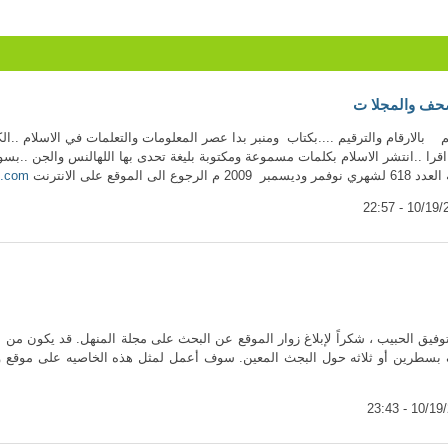
صحف والمجلا ت
لارقام والترقيم ....بكتاب ومنبر بدا عصر المعلومات والتعلمات في الاسلام ..الكت
قرا ..انتشر الاسلام بكلمات مسموعة ومكتوبة بليغة تحدى بها اللهالنس والجن ..بس
ع على الانترنت
e.com
توفيق الحبيب ، شكراً لإبلاغ زوار الموقع عن البحث على مجلة المنهل. قد يكون 
بسطرين أو ثلاثه حول البجث المعين. سوف أعمل لمثل هذه الخاصيه على موقع وا