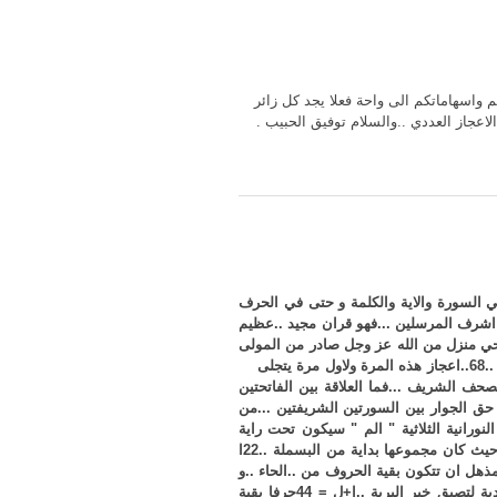
واسهاماتكم الى واحة فعلا يجد كل زائر
اعجاز العددي ..والسلام توفيق الحبيب .
ي السورة والاية والكلمة و حتى في الحرف
ب اشرف المرسلين ...فهو قران مجيد ..عظيم
42..ادلة عقلية ونقلية تثبت ان هذا القران وحي منزل من الله عز وجل صادر من المولى
جل في علاه على رجل امي اصطفاه ..فمن الادلة الصادقة العقلية المؤكدة لصدق نبوة ورسالة المصطفى الامين الاعجاز بالرقم ..68..اعجاز هذه المرة ولاول مرة يتجلى
مصحف الشريف ...فما العلاقة بين الفاتحتين
حق الجوار بين السورتين الشريفتين ...من
لنورانية الثلاثية " الم " سيكون تحت راية
الاعجاز العددي بالرقم ..68..جعلت الفاتحة " الم "" قاعدة بحثي فجمعت من ايات سورة الفاتحة . الالف .. ..اللام ...الميم ..حيث كان مجموعها بداية من البسملة ..22ا
بالرقم ..68.. لتصديق اشرف المرسلين ..9..حروف بالضبط فمن المذهل ان تتكون بقية الحروف من ..الحاء ..و
الدال ..وهي التي تشير الى حروف الاسم الشريف ..محمد صلوات الله عليه وسلامه ..وهكذا تكون النتيجة النهائية معجزة عددية لتصيق خير البرية ..ا+ل = 44حرفا بقية