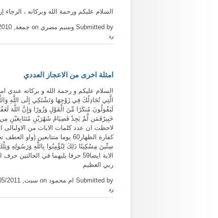
السلام عليكم ورحمة الله وبركاته ، الرجاء إرسال البحث كاملاً كملف وورد (doc أ
Submitted by وسيم مصري on جمعة, 11/05/2010 - 19:23
رد
امثلة اخرى من الاعجاز العددي
السلام عليكم و رحمة الله و بركاته عندي امثل
الَّتِي تُجَادِلُكَ فِي زَوْجِهَا وَتَشْتَكِي إِلَى اللَّهِ وَاللَّهُ
لَيَقُولُونَ مُنكَرًا مِّنَ الْقَوْلِ وَزُورًا وَإِنَّ اللَّهَ لَعَ
خَبِيرٌفَمَن لَّمْ يَجِدْ فَصِيَامُ شَهْرَيْنِ مُتَتَابِعَيْنِ مِن
كفارة الظهار60 يوما متتابعين (واو العط
ربي العظيم
Submitted by ام محمود on سبت, 03/05/2011 - 13:41
رد