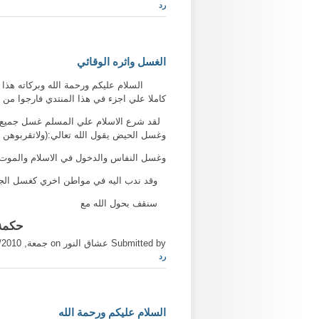
رد
الغسل واثره الوقائي
السلام عليكم ورحمة الله وبركاته هذا الم
كاملا علي اجزء في هذا المنتدي فارجوا من ا
وغسل الحيض يقول الله تعالي:(ولاتقربوهن حت
وغسل النفاس والدخول في الاسلام والموت
وقد ندب اليه في مواطن اخري كغسل الجمعه
سنقف بحول الله مع
حكمة موجبات الغس
Submitted by عشاق النور on جمعة, 11/05/2010 - 15:39
رد
السلام عليكم ورحمة الله