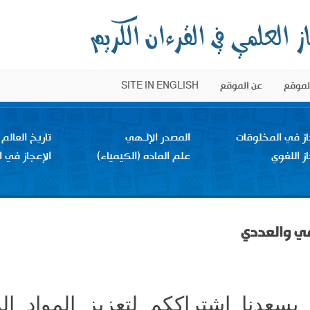
الموقع
عن الموقع
SITE IN ENGLISH
از في المخلوقات
المصدر الإلـهي
تاريخ العالم
از اللغوي
علم الماده (الكيمياء)
الإعجاز في ا
مي والعددي
 يسعدنا إشتراككم لتعزيز المواد 