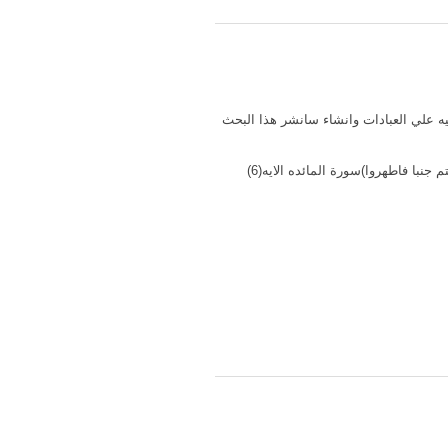
ه علي العبادات وانشاء سانشر هذا البحث
لقد شرع الاسلام علي المسلم غسل جميع بدنه بالماء علي وجه الالزم في موطن معين كغسل الجنابه يقول الله تعالي :(وان كنتم جنبا فاطهروا)سورة المائده الايه(6)