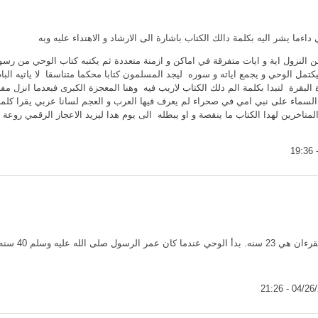
داءما يشر اليه بكلمة دالك الكتاب باشارة الى الارشاد و الاهتداء عليه وبه
لقرءان انزل مفرقا طيلية 25 سنة من النزول اية و ايات متفرقة في اماكن و ازمنة متعددة ثم يكتبه كتاب ا
تمل الوحي و يجمع اياته و سوره ليجد المسلمون كتابا محكما متناسقا لا ياتيه الباطل
 السماء على نبي امي في صحراء لم يعرف فيها العرب و العجم لسانا عربي يقرا كلما
تاخرين لهدا الكتاب ما ينقصة و او يبطله الى يوم هدا ليزيد الاعجاز الرقمي روعة 
 وتوقف عند وفاته بجيل 63 سنه.