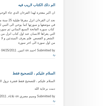
الم دلك الكتاب لاريب فيه
ان اكبر معجزة لهدا القرءان الدي جاء الوحي 
نجد ان ا
في موضعها و سورتها كما يوحي الى النبي ليك
التي يقراها الانسان عند اول كتاب انزل من
الشعر و القصص فلم يعرف المبتدئين و لا الم
من اول سورة الى اخر سورة
Submitted by احمد on اثنين, 04/25/2011 - 19:36
رد
السلام عليكم ، للتصحيح فقط
السلام عليكم ، للتصحيح فقط ففترة نزول القرءان هي 23 سنه. بدأ الوحي عندما كان عمر الرسول صلى الله عليه وسلم 40 سنه
دمت برعاية الله
Submitted by وسيم مصري on ثلاثاء, 04/26/2011 - 21:26
رد