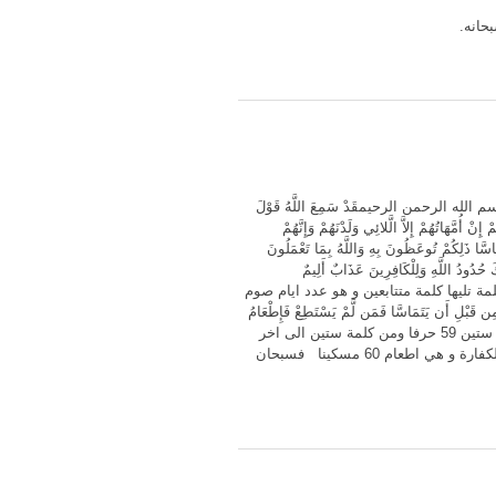
الرحمن الرحيمقَدْ سَمِعَ اللَّهُ قَوْلَ
أُمَّهَاتُهُمْ إِلاَّ الَّلائِي وَلَدْنَهُمْ وَإِنَّهُمْ
َاسَّا ذَلِكُمْ تُوعَظُونَ بِهِ وَاللَّهُ بِمَا تَعْمَلُونَ
لْكَ حُدُودُ اللَّهِ وَلِلْكَافِرِينَ عَذَابٌ أَلِيمٌ
 عدد كلمات الايات من الاولىالى الرابعة ابتداء من كلمة زوجها و هو المسؤل عن الظهار الى كلمة شهرين يساوي 60 كلمة تليها كلمة متتابعين و هو عدد ايام صوم
بْلِ أَن يَتَمَاسَّا فَمَن لَّمْ يَسْتَطِعْ فَإِطْعَامُ
سِتِّينَ مِسْكِينًا ذَلِكَ لِتُؤْمِنُوا بِاللَّهِ وَرَسُولِهِ وَتِلْكَ حُدُودُ اللَّهِ وَلِلْكَافِرِينَ عَذَابٌ أَلِيمٌ نجد ان عدد حروف الاية من اول الاية الى كلمة ستين 59 حرفا ومن كلمة ستين الى اخر
الاية ايضا59 حرفا يليهما في الحالتين حرف الميم من كلمة اطعام و مسكينا يعني حرف الميم هو رقم 60 في الاتجاهين كنية عن الكفارة و هي اطعام 60 مسكينا فسبحان