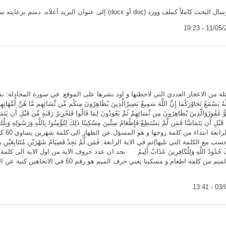
و docx) إلى عنوان البريد أعلاه. دمتم برعايته سبحانه.
ة من الاعجاز العددي التي لاحظتها و اود نشرها على الموقع في سورة المجادلة: بسم الله 
 يَسْمَعُ تَحَاوُرَكُمَا إِنَّ اللَّهَ سَمِيعٌ بَصِيرٌالَّذِينَ يُظَاهِرُونَ مِنكُم مِّن نِّسَائِهِم مَّا هُنَّ أُمَّهَاتِهِمْ إِنْ 
فُوٌّ غَفُورٌوَالَّذِينَ يُظَاهِرُونَ مِن نِّسَائِهِمْ ثُمَّ يَعُودُونَ لِمَا قَالُوا فَتَحْرِيرُ رَقَبَةٍ مِّن قَبْلِ أَن يَتَم
 قَبْلِ أَن يَتَمَاسَّا فَمَن لَّمْ يَسْتَطِعْ فَإِطْعَامُ سِتِّينَ مِسْكِينًا ذَلِكَ لِتُؤْمِنُوا بِاللَّهِ وَرَسُولِهِ وَتِ
لاحظت ان
ف تحسب مع الكلمة التي تليها)ثم في الاية الرابعة: فَمَن لَّمْ يَجِدْ فَصِيَامُ شَهْرَيْنِ مُتَتَابِعَيْنِ مِن قَ