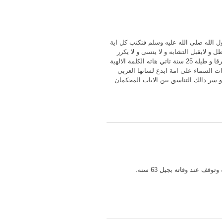
لوحي من رسول الله صلى الله عليه وسلم فتكتب كل اية
 و لايقبل التشابه و لا ينسى و لا يكرر
كتاب سوره الفاتحة السبع المثاني ثم سورة البقرة لتبدا بكلمة الم دلك الكتاب لاريب فيه وهنا المعجزة الكبرى فبعدما انزل مفرقا و طيلة 25 سنة تاتي هاته الكلمة الالهية
ت السماء على امة ابدع لسانها العربي
و سر دالك التناسق بين الايات المحكمان