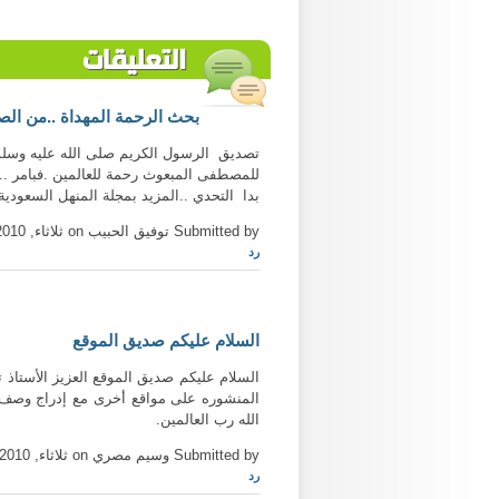
التعليقات
بحث الرحمة المهداة ..من ال
تصديق الرسول الكريم صلى الله عليه وسلم با
للمصطفى المبعوث رحمة للعالمين .فبامر ..ا
بدا التحدي ..المزيد بمجلة المنهل السعودية العدد 618 لشهري نوفمر وديسمبر 2009 م الرجوع الى الموق
Submitted by توفيق الحبيب on ثلاثاء, 10/19/2010 - 22:57
رد
السلام عليكم صديق الموقع
السلام عليكم صديق الموقع العزيز الأستاذ 
المنشوره على مواقع أخرى مع إدراج وصف 
الله رب العالمين.
Submitted by وسيم مصري on ثلاثاء, 10/19/2010 - 23:43
رد