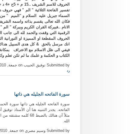
تفسير الفاتحة الثلاثية " الم " فهي حروف 
السماء جبريل عليه السلام و "الميم " من
فكان الله تعالى يقسم بذاته واسمه الشري
الانام ..فببركة القران الكريم وببركة " ا
الرقمية التي وقفت والحمد لله الى جانب 
الحروف المقطعة او المميزة او النورانية ا
انك مرسل بالحق & كل هدى السبيل هداك & 
فيفي الى ظل الاسلام مع الاعتراف بمكانة خ
الكتاب و الحكمة و علمك ما لم تكن تعلم وكان 
Submitted by توفيق الحبيب on جمعة, 11/05/2010 - 00:22
رد
سورة الفاتحه الجليله هي ذاتها
مثلاً أن هنالك بالضبط
الله.
Submitted by وسيم مصري on جمعة, 11/05/2010 - 12:45