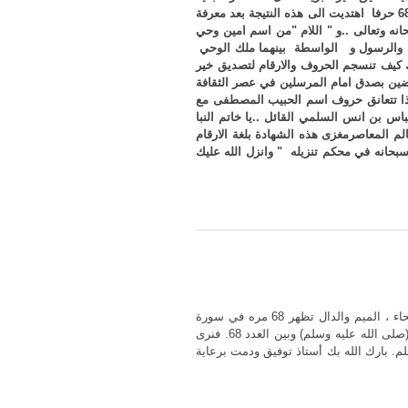
الحروف للاسم الشريف ..15 م + 5ح +4 د = 24 حرفا فيكون مجموع هذه الحروف 22 .. ا + 22..ل + 15 ..م + 5 ..ح + 4 ..د = 68 حرفا اهتديت الى هذه النتيجة بعد معرفة
انه وتعالى ..و " اللام "من اسم امين وحي
سل والرسول و الواسطة بينهما ملك الوحي
 كيف تنسجم الحروف والارقام لتصديق خير
ارضين بصدق امام المرسلين في عصر الثقافة
كذا تتعانق حروف اسم الحبيب المصطفى مع
اس بن انس السلمي القائل ..يا خاتم النبا
 المعاصرمغزى هذه الشهادة بلغة الارقام
سبحانه في محكم تنزيله " وانزل الله عليك
سورة الفاتحه الجليله هي ذاتها سورة الحمد وكما نرى من خلال نظرات الأستاذ توفيق فإن الحروف الخمسه: الألف ، اللام ، الحاء ، الميم والدال تظهر 68 مره في سورة
الفاتحه. يجدر التنبيه هنا أن الأستاذ توفيق أطلعنا مسبقاً على العديد من الظواهر العدديه التي تربط بين الإسم الشريف محمد (صلى الله عليه وسلم) وبين العدد 68. فنرى
ا لم يعلم. بارك الله بك أستاذ توفيق ودمت برعاية