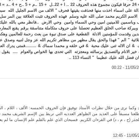
دالة على اسماء اخذت منها فحذفت بقيتها فحرف " الالف من الاسم الجليل الله سبح
 الاسم الكريم محمد صلى الله عليه وسلم فهذه الحروف تثبت العلاقة بين المر 
ف وباسمين للامينين امين وحي السماء وامين وحي الارض ..فانظر معي بالله عليك
لم " وببركة صاحب الخلق العظيم تحصلنا على حروف متكاملة متناسقة برقم يقنع المع
الدين وقدمت للمؤمنين الادلة القطعية على صدق نبوة من بعث رحمة للعالمين وه
لثلاثية " الم " فهذا والحق يقال مظهر من مظاهر تكريم الله عز وجل لنبيه وصدق عب
ان الاله ثنى عليك محبة & في خلقه و محمدا سماك & .........فمتى يدرك العالم
ير الانام والتصديق برسالته ومعجزته التي تحدى بها الخواص والعوام .... يقول 
فضل الله عليك عظيما " النساء 113 ..
 68 كلمه مشتقه من الجذر (ح ، م ، د) في القرءان الكريم. فسبحان الذي علم بالقلم علم الإنسان م