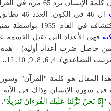
لقد أشرت مسبقاً بأن كلمة الإنس
ال 46 في الك
الإنسان والذي تم إكتشافه في 
به
فهي الأعداد التي تقبل القسمه عل
ن حاصل ضرب أعداد أوليه) - هذه ه
اعدي): 4, 6, 8, 9, 10, 12..
ذا المقال هو كلمة "القرآن" وسورة 
 "
إِنّا نَحنُ نَزَّلنا عَلَيكَ القُرءانَ تَنزيلًا
". 