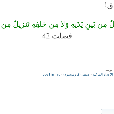
بق!
لُ مِن بَينِ يَدَيهِ وَلا مِن خَلفِهِ تَنزيلٌ مِ
فصلت 42
الويب
الاعداد المركبه
-
صبغي (كروموسوم)
-
Joe Hin Tjio