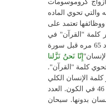
 أزواج كروموسومات
نوويه والتي تحوي الماده
وظائفها تعتمد على
ر كلمة "القرآن" في
الآيه 23 من سورة الإنسان, نجد أيضاً أن كلمة "القرآن" ترد 65 مره قبل سورة
إِنّا نَحنُ نَزَّلنا
آن التي تحوي كلمة "القرآن".
65 يساوي عدد تكرار كلمة الإنسان الكلي
ال 46 في الكون. العدد
نسان بدونها. سبحان