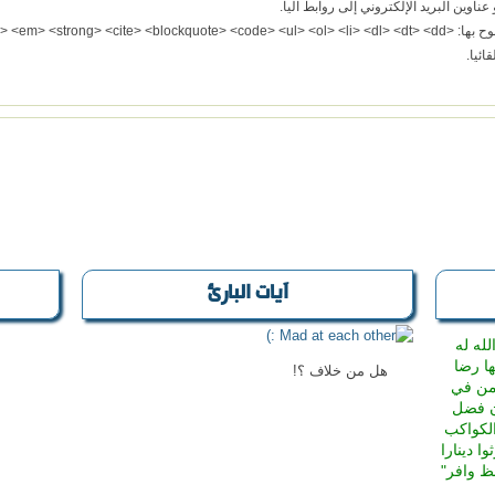
اوين البريد الإلكتروني إلى روابط آليا.
a> <em> <strong> <cite> <>
ئيا.
آيات البارئ
له له
ها رضا
هل من خلاف ؟!
 من في
إن فضل
الكواكب
وا دينارا
حظ وافر"