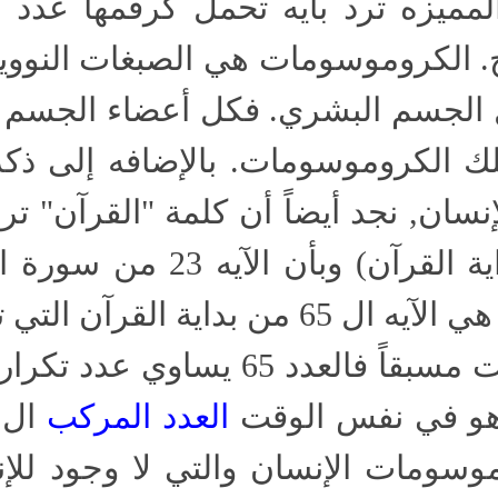
لمميزه ترد بآيه تحمل كرقمها عدد
ان البالغ 23 زوج. الكروموسومات هي الصبغات ال
ل الجسم البشري. فكل أعضاء الجسم و
تلك الكروموسومات. بالإضافه إلى ذك
 وبأن الآيه 23 من سورة الإنسان"
" هي الآيه ال 65 من بداية القر
مره أخرى وكما ذكرت مسبقاً فالعدد 
وهو في نفس الوقت
العدد المركب
موسومات الإنسان والتي لا وجود للإ