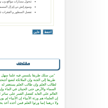
تتحول مسارات مواقع وب و عن
وسوم إتش.تي.إم.إل المسموح بها: <blockquote> <code> <ul> <ol> <li> <dl> <dt> <dd
تفصل السطور و الفقرات تلقا
مقتطف
"من سلك طريقا يلتمس فيه علما سهل ال
طريقا إلى الجنة وإن الملائكة لتضع أجنحت
لطالب العلم وإن طالب العلم يستغفر له
السماء والأرض حتى الحيتان في الماء و
العالم على العابد كفضل القمر على سائر 
إن العلماء هم ورثة الأنبياء إن الأنبياء لم يورث
ولا درهما إنما ورثوا العلم فمن أخذه أخذ ب