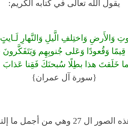
يقول الله تعالى في كتابه الكريم:
 وَالأَرضِ وَاختِلفِ الَّيلِ وَالنَّهارِ لَـايتٍ 
هَ قِيمًا وَقُعودًا وَعَلى جُنوبِهِم وَيَتَفَكَّ
ا ما خَلَقتَ هذا بطِلًا سُبحنَكَ فَقِنا عَذابَ ال
{سورة آل عمران}
هي من أجمل ما إلتقطته الكاميرا