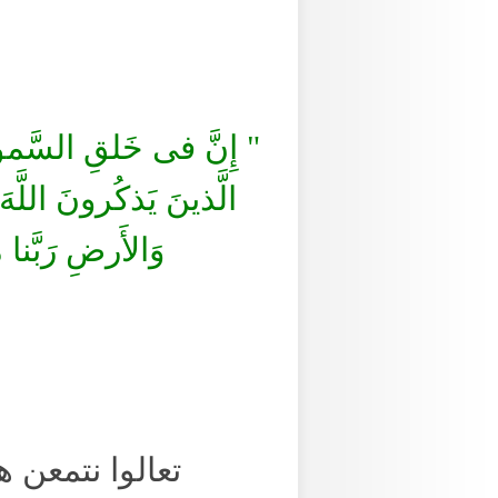
"
إِنَّ فى خَلقِ السَّموتِ
الَّذينَ يَذكُرونَ اللَّ
وَالأَرضِ رَبَّن
تعالوا نتمعن هذه الصور ال 27 و