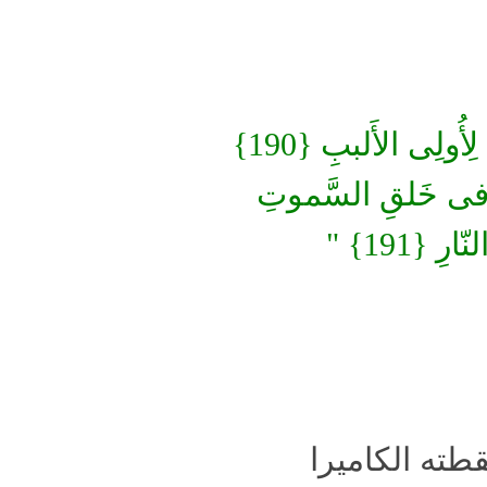
لِأُولِى الأَلببِ {
190}
رونَ فى خَلقِ السَّموتِ
نّارِ
{191}
"